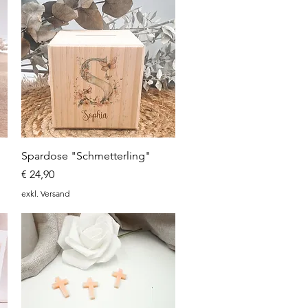
Schnellansicht
Spardose "Schmetterling"
Preis
€ 24,90
exkl. Versand