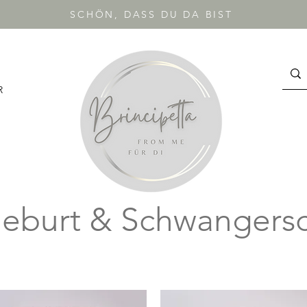
SCHÖN, DASS DU DA BIST
R
eburt & Schwangers