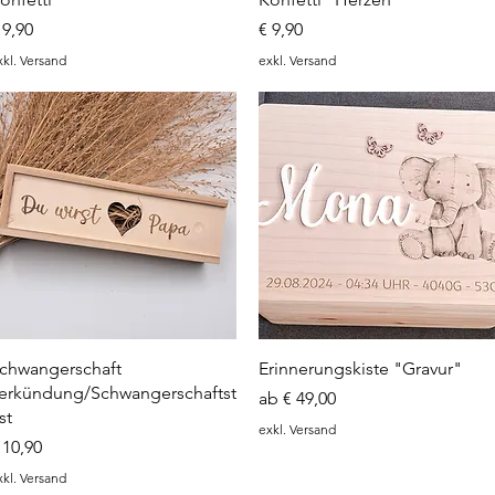
reis
Preis
 9,90
€ 9,90
xkl. Versand
exkl. Versand
Schnellansicht
Schnellansicht
chwangerschaft
Erinnerungskiste "Gravur"
erkündung/Schwangerschaftst
Sale-Preis
ab
€ 49,00
st
exkl. Versand
reis
 10,90
xkl. Versand