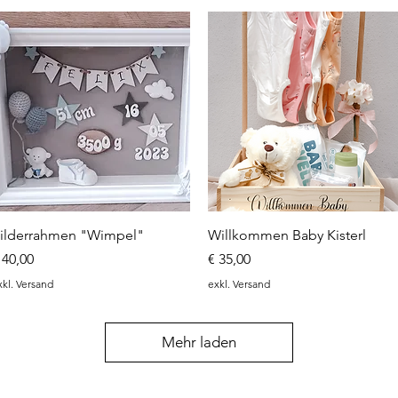
Schnellansicht
Schnellansicht
ilderrahmen "Wimpel"
Willkommen Baby Kisterl
reis
Preis
 40,00
€ 35,00
xkl. Versand
exkl. Versand
Mehr laden