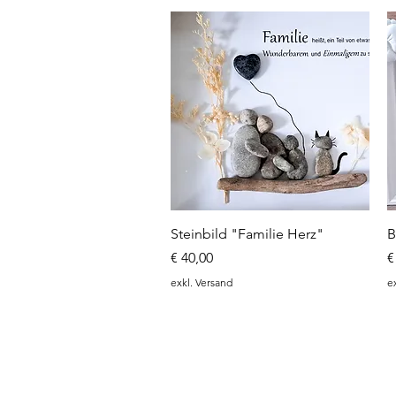
Schnellansicht
Steinbild "Familie Herz"
B
Preis
P
€ 40,00
€
exkl. Versand
e