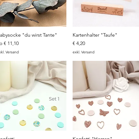
Schnellansicht
Schnellansicht
abysocke "du wirst Tante"
Kartenhalter "Taufe"
ale-Preis
Preis
ab
€ 11,10
€ 4,20
xkl. Versand
exkl. Versand
Schnellansicht
Schnellansicht
onfetti
Konfetti "Herzen"