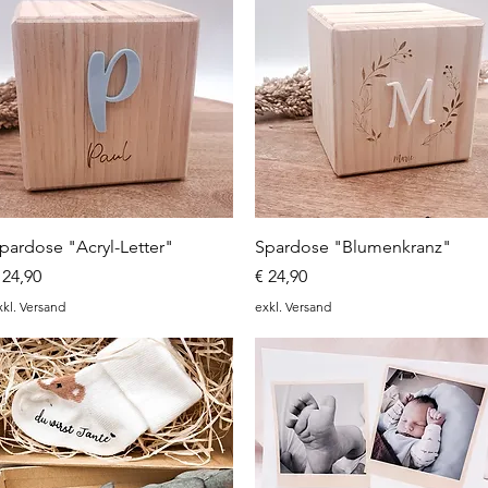
Schnellansicht
Schnellansicht
pardose "Acryl-Letter"
Spardose "Blumenkranz"
reis
Preis
 24,90
€ 24,90
xkl. Versand
exkl. Versand