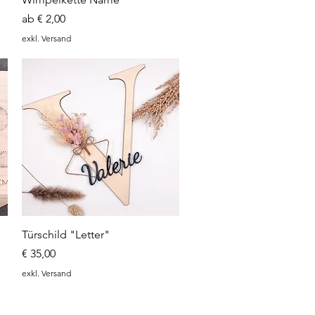
Sale-Preis
ab
€ 2,00
exkl. Versand
Schnellansicht
Türschild "Letter"
Preis
€ 35,00
exkl. Versand