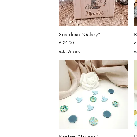
Schnellansicht
Spardose "Galaxy"
B
Preis
S
€ 24,90
exkl. Versand
e
Schnellansicht
Konfetti "Tauben"
K