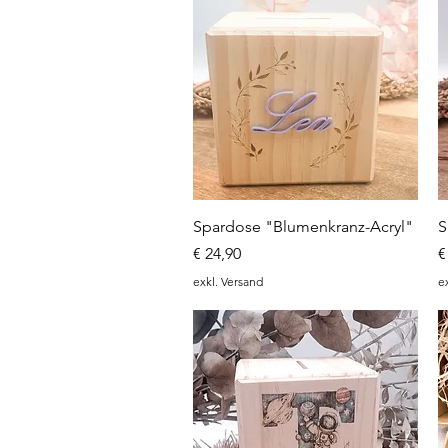
Schnellansicht
Spardose "Blumenkranz-Acryl"
S
Preis
P
€ 24,90
€
exkl. Versand
e