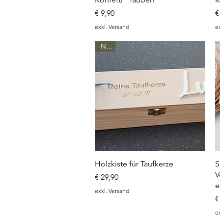
Preis
P
€ 9,90
€
exkl. Versand
e
NEU
Schnellansicht
Holzkiste für Taufkerze
S
V
Preis
€ 29,90
e
exkl. Versand
P
€
e