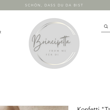
SCHÖN, DASS DU DA BIST
R
Konfetti "