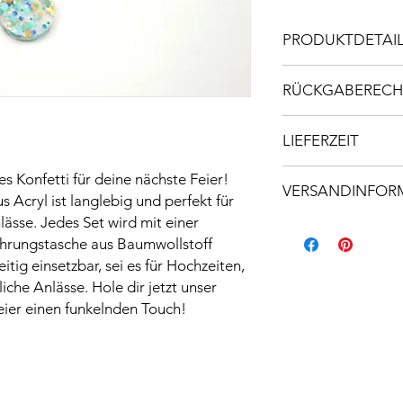
PRODUKTDETAI
Material: Acryl 3mm
RÜCKGABERECH
Maße: ca. 2cm
Jedes Set beinhaltet
Da es sich bei diesem
LIEFERZEIT
angefertigtes Einzels
und Sorgfalt gestalte
Lieferzeit beträgt 
s Konfetti für deine nächste Feier!
nicht möglich.
VERSANDINFOR
s Acryl ist langlebig und perfekt für
Hinweis: Da es sich 
können die fertigen 
ässe. Jedes Set wird mit einer
Versand innerhalb vo
abweichen. Unregelm
ahrungstasche aus Baumwollstoff
Bei größeren Pakete
Maserung, Astlöcher,
€ 8,40 verrechnet
seitig einsetzbar, sei es für Hochzeiten,
machen das Produkt a
che Anlässe. Hole dir jetzt unser
stellt demnach keine
Feier einen funkelnden Touch!