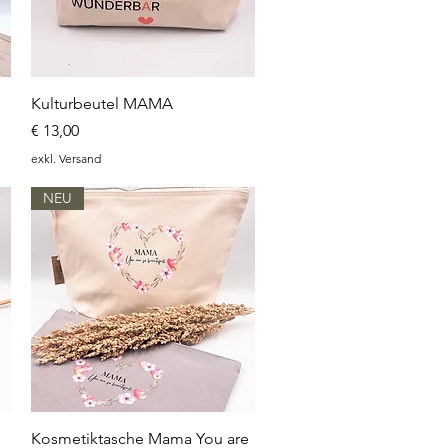
Schnellansicht
Kulturbeutel MAMA
Preis
€ 13,00
exkl. Versand
NEU
Schnellansicht
Kosmetiktasche Mama You are