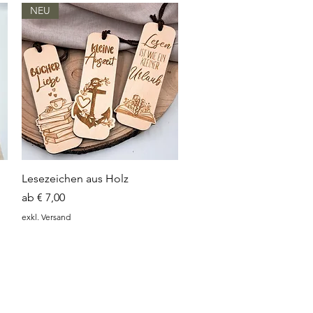
NEU
Schnellansicht
Lesezeichen aus Holz
Sale-Preis
ab
€ 7,00
exkl. Versand