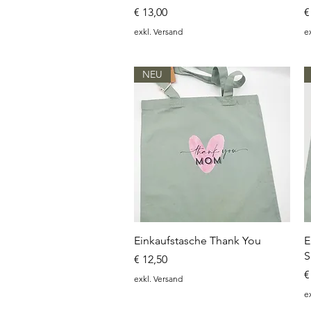
Preis
P
€ 13,00
€
exkl. Versand
e
NEU
Schnellansicht
Einkaufstasche Thank You
E
S
Preis
€ 12,50
P
€
exkl. Versand
e