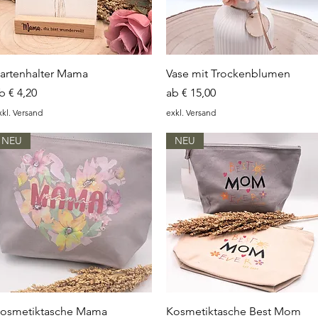
Schnellansicht
Schnellansicht
artenhalter Mama
Vase mit Trockenblumen
ale-Preis
Sale-Preis
ab
€ 4,20
ab
€ 15,00
xkl. Versand
exkl. Versand
NEU
NEU
Schnellansicht
Schnellansicht
osmetiktasche Mama
Kosmetiktasche Best Mom