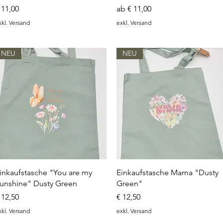
reis
Sale-Preis
 11,00
ab
€ 11,00
xkl. Versand
exkl. Versand
NEU
NEU
Schnellansicht
Schnellansicht
inkaufstasche "You are my
Einkaufstasche Mama "Dusty
unshine" Dusty Green
Green"
reis
Preis
 12,50
€ 12,50
xkl. Versand
exkl. Versand