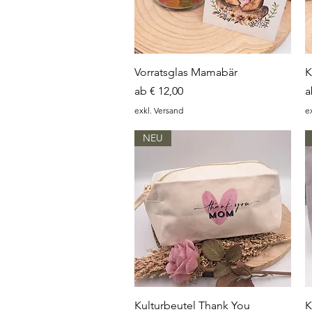
Schnellansicht
Vorratsglas Mamabär
K
Sale-Preis
S
ab
€ 12,00
exkl. Versand
e
NEU
Schnellansicht
Kulturbeutel Thank You
K