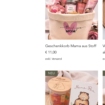
Schnellansicht
Geschenkkorb Mama aus Stoff
V
Preis
S
€ 11,00
exkl. Versand
e
NEU