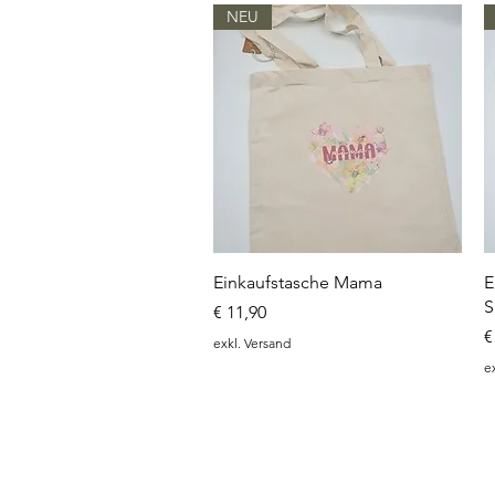
NEU
Schnellansicht
Einkaufstasche Mama
E
S
Preis
€ 11,90
P
€
exkl. Versand
e