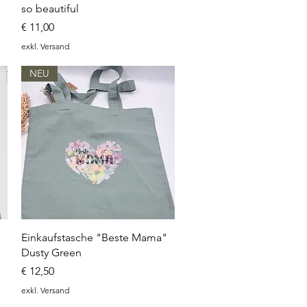
so beautiful
Preis
€ 11,00
exkl. Versand
NEU
Schnellansicht
Einkaufstasche "Beste Mama"
Dusty Green
Preis
€ 12,50
exkl. Versand