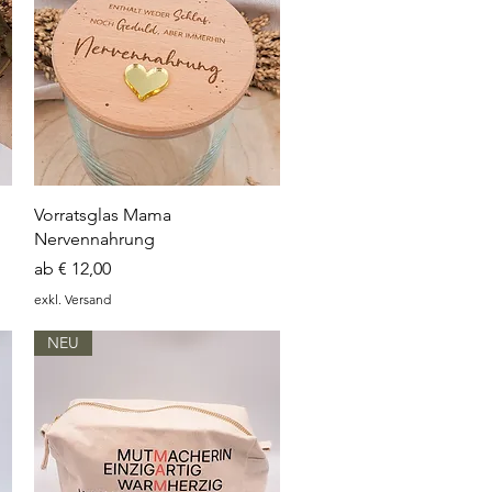
Schnellansicht
Vorratsglas Mama
Nervennahrung
Sale-Preis
ab
€ 12,00
exkl. Versand
NEU