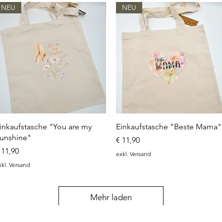
NEU
NEU
Schnellansicht
Schnellansicht
inkaufstasche "You are my
Einkaufstasche "Beste Mama"
unshine"
Preis
€ 11,90
reis
 11,90
exkl. Versand
xkl. Versand
Mehr laden