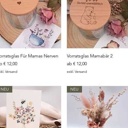
Schnellansicht
Schnellansicht
orratsglas Für Mamas Nerven
Vorratsglas Mamabär 2
ale-Preis
Sale-Preis
ab
€ 12,00
ab
€ 12,00
xkl. Versand
exkl. Versand
NEU
NEU