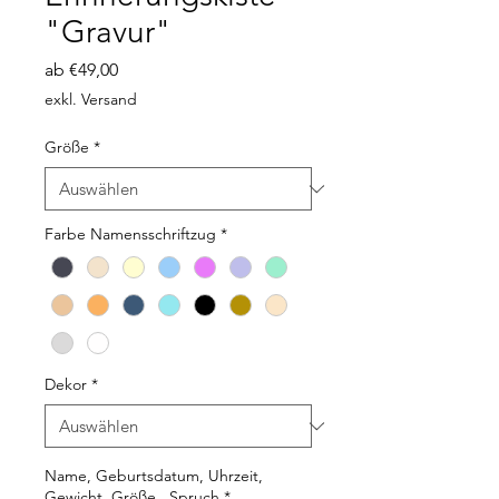
"Gravur"
Sale-
ab
€49,00
Preis
exkl. Versand
Größe
*
Farbe Namensschriftzug
*
Dekor
*
Name, Geburtsdatum, Uhrzeit,
Gewicht, Größe , Spruch
*