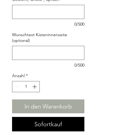
0/500
Wunschtext Kisteninnenseite
(optional)
0/500
Anzahl
*
In den Warenkorb
Sofortkauf