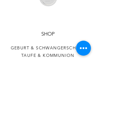
SHOP
GEBURT & SCHWANGERSCHAFT
TAUFE & KOMMUNION
HOCHZEIT
HILFE
AGB
DATENSCHUTZ
VERSAND & RÜCKGABE
COOKIES
IMPRESSUM