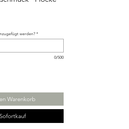
inzugefügt werden?
*
0/500
den Warenkorb
Sofortkauf