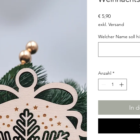
Preis
€ 5,90
exkl. Versand
Welcher Name soll h
Anzahl
*
In 