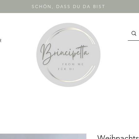
SCHÖN, DASS DU DA BIST
R
Weihnachts