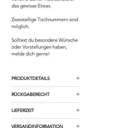
das gewisse Etwas.
Zweistellige Tischnummern sind
möglich.
Solltest du besondere Wünsche
oder Vorstellungen haben,
melde dich gerne!
PRODUKTDETAILS
Maße: ca. 16cm hoch, 11,5cm breit
RÜCKGABERECHT
Material: Acryl 3mm
"Tisch" graviert, Zahl aus Acryl
Da es sich bei diesem Produkt um ein
LIEFERZEIT
individuell angefertigtes Einzelstück
handelt, dieses mit viel Liebe und
Lieferzeit beträgt 1-2 Wochen
Sorgfalt gestaltet wird, ist ein
VERSANDINFORMATION