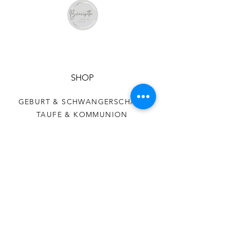
Dies stellt demnach
keinen Reklamationsgrund dar.
SHOP
GEBURT & SCHWANGERSCHAFT
TAUFE & KOMMUNION
HOCHZEIT
HILFE
AGB
DATENSCHUTZ
VERSAND & RÜCKGABE
COOKIES