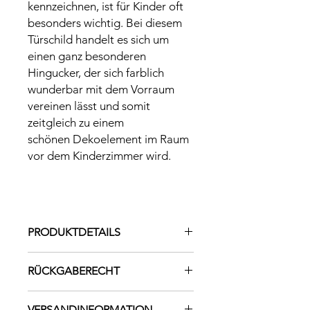
kennzeichnen, ist für Kinder oft
besonders wichtig. Bei diesem
Türschild handelt es sich um
einen ganz besonderen
Hingucker, der sich farblich
wunderbar mit dem Vorraum
vereinen lässt und somit
zeitgleich zu einem
schönen Dekoelement im Raum
vor dem Kinderzimmer wird.
PRODUKTDETAILS
ca. 26cm großer Holzbuchstabe aus
RÜCKGABERECHT
Birkensperrholz 3mm stark mit
Trockenblumen Dekor und
Da es sich bei jedem Ringkissen um
Namensschriftzug aus Acryl
VERSANDINFORMATION