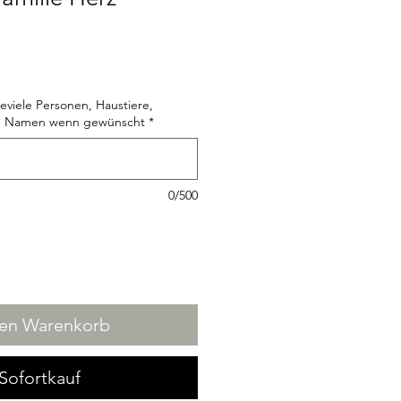
viele Personen, Haustiere,
, Namen wenn gewünscht
*
0/500
den Warenkorb
Sofortkauf