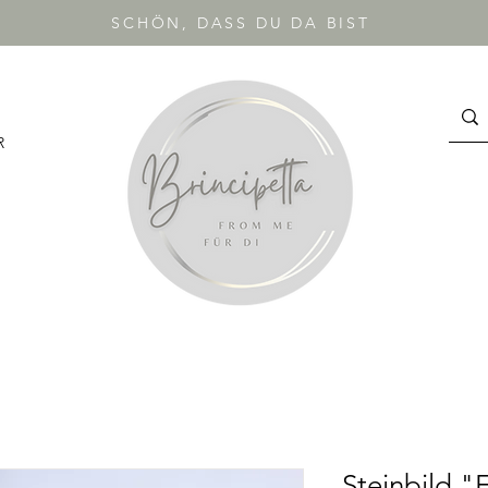
SCHÖN, DASS DU DA BIST
R
Steinbild "