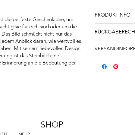
PRODUKTINFO
ist die perfekte Geschenkidee, um
ichtig sie für dich sind oder um die
Maße LxBxH :
RÜCKGABERECH
. Das Bild schmückt nicht nur das
Material:
 jedem Anblick daran, wie wertvoll es
Da es sich bei diese
u haben. Mit seinem liebevollen Design
VERSANDINFOR
angefertigtes Einzels
tung ist das Steinbild eine
und Sorgfalt gestalte
Lieferzeit: 1-2 Woche
nicht möglich.
 Erinnerung an die Bedeutung der
Hinweis: Bitte beacht
Naturprodukten herge
Stein, gleicht einem 
ein Beispielfoto. Fa
stellen daher keinen
SHOP
NEU
MEHR