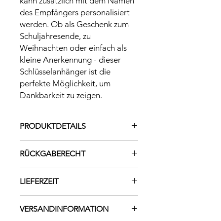
kann zusätzlich mit dem Namen
des Empfängers personalisiert
werden. Ob als Geschenk zum
Schuljahresende, zu
Weihnachten oder einfach als
kleine Anerkennung - dieser
Schlüsselanhänger ist die
perfekte Möglichkeit, um
Dankbarkeit zu zeigen.
PRODUKTDETAILS
Schlüsselanhänger Holzform aus
RÜCKGABERECHT
Buchenholz mit Edelstahl
Schlüsselring
Da es sich bei diesem Produkt um ein
Maße: ca. 5x3cm
LIEFERZEIT
individuell angefertigtes Einzelstück
handelt, dieses mit viel Liebe und
Lieferzeit beträgt 1-2 Wochen
Sorgfalt gestaltet wird, ist ein
VERSANDINFORMATION
Umtausch leider nicht möglich.