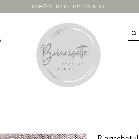
SCHÖN, DASS DU DA BIST
R
Ringschatul