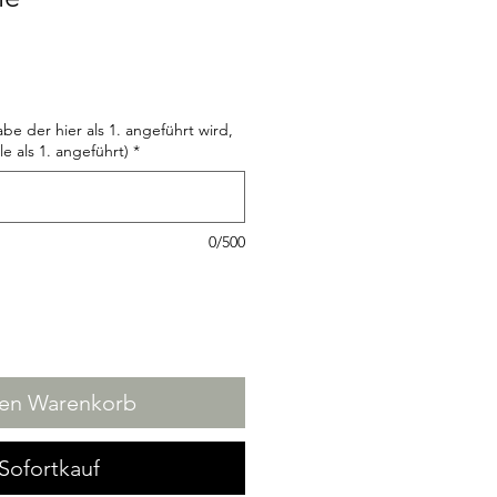
abe der hier als 1. angeführt wird,
le als 1. angeführt)
*
0/500
den Warenkorb
Sofortkauf