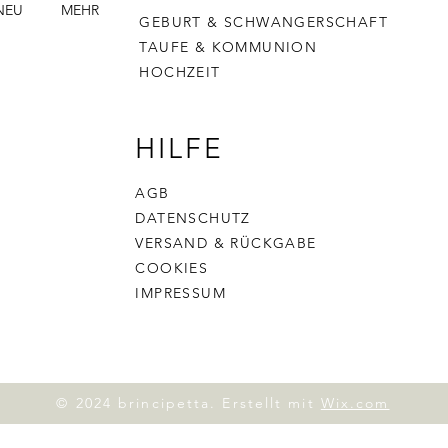
NEU
MEHR
GEBURT & SCHWANGERSCHAFT
TAUFE & KOMMUNION
HOCHZEIT
HILFE
AGB
DATENSCHUTZ
VERSAND & RÜCKGABE
COOKIES
IMPRESSUM
© 2024 brincipetta. Erstellt mit
Wix.com