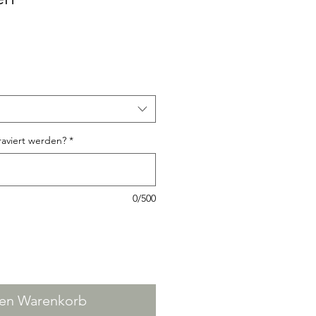
raviert werden?
*
0/500
den Warenkorb