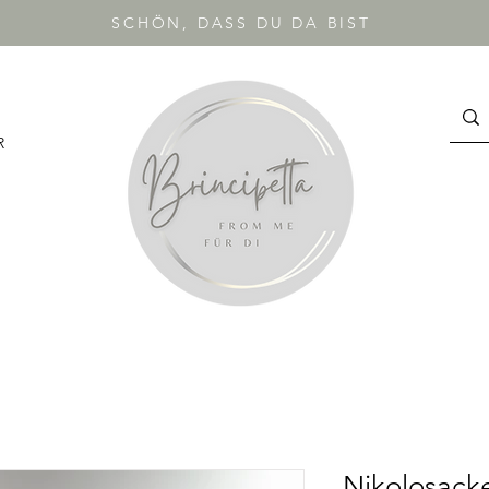
SCHÖN, DASS DU DA BIST
R
Nikolosacke