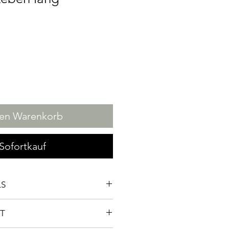
den Warenkorb
Sofortkauf
LS
sser
T