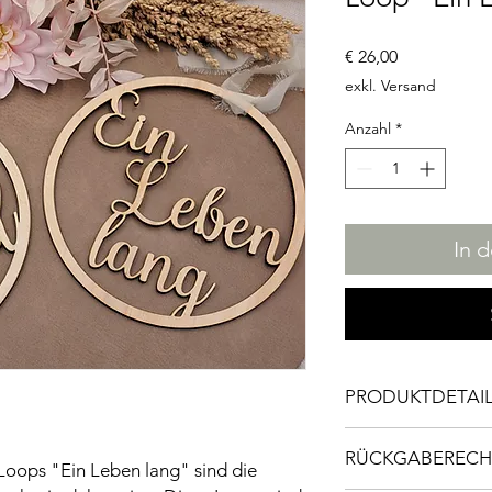
Preis
€ 26,00
exkl. Versand
Anzahl
*
In 
PRODUKTDETAI
Maße: 24cm Durchme
RÜCKGABERECH
Aus Sperrholz 4mm
oops "Ein Leben lang" sind die