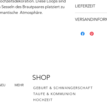
Hochzeitsdekoration. Diese Loops sind
Hinweis: Da es sich 
LIEFERZEIT
 Sesseln des Brautpaares platziert zu
können die fertigen 
abweichen. Unregelm
romantische Atmosphäre.
Lieferzeit beträgt 1
Maserung, Astlöcher,
VERSANDINFOR
machen das Produkt a
stellt demnach keine
Versand innerhalb vo
Bei größeren Pakete
€ 8,40 verrechnet
SHOP
NEU
MEHR
GEBURT & SCHWANGERSCHAFT
TAUFE & KOMMUNION
HOCHZEIT