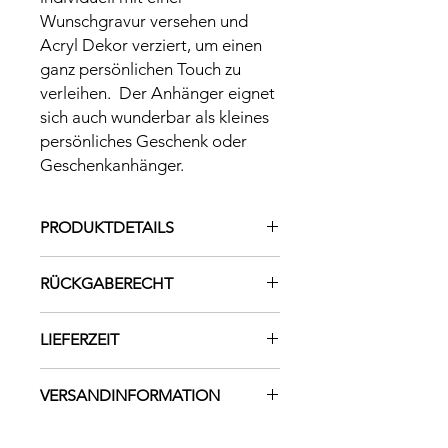
Wunschgravur versehen und
Acryl Dekor verziert, um einen
ganz persönlichen Touch zu
verleihen. Der Anhänger eignet
sich auch wunderbar als kleines
persönliches Geschenk oder
Geschenkanhänger.
PRODUKTDETAILS
Material: Pappelsperrholz 3mm und
RÜCKGABERECHT
3mm Acryl
Größe: Durchmesser ca. 8,5cm
Da es sich bei diesem Produkt um
LIEFERZEIT
ein individuell angefertigtes
Einzelstück handelt, dieses mit viel
Die Lieferzeit beträgt 1-2 Wochen
Liebe und Sorgfalt gestaltet wird, ist
VERSANDINFORMATION
ein Umtausch leider nicht möglich.
Versand innerhalb von Österreich €