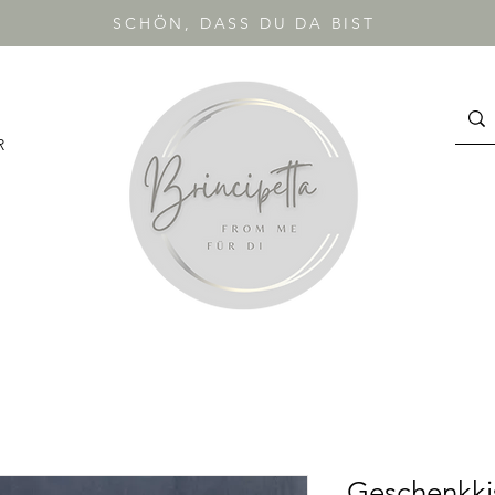
SCHÖN, DASS DU DA BIST
R
Geschenkki