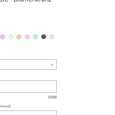
0/500
tional)