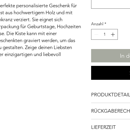
erfekte personalisierte Geschenk für
ist aus hochwertigem Holz und mit
anz verziert. Sie eignet sich
Anzahl
*
rpackung für Geburtstage, Hochzeiten
. Die Kiste kann mit einer
eschenkten graviert werden, um das
u gestalten. Zeige deinen Liebsten
r einzigartigen und liebevoll
In 
PRODUKTDETAI
Maße LxBxH : 30 x 2
RÜCKGABERECH
Material: Hergestell
Da es sich bei diesem
unbehandelten Kiefe
LIEFERZEIT
angefertigtes Einzels