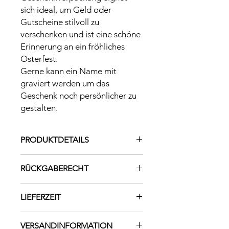
sich ideal, um Geld oder
Gutscheine stilvoll zu
verschenken und ist eine schöne
Erinnerung an ein fröhliches
Osterfest.
Gerne kann ein Name mit
graviert werden um das
Geschenk noch persönlicher zu
gestalten.
PRODUKTDETAILS
Material: Pappelsperrholz 3mm,
RÜCKGABERECHT
Musterbeutelklammern in Gold aus
Metall
Da es sich bei diesem Produkt um ein
Maße: 17,5 cm hoch und 12 cm breit
LIEFERZEIT
individuell angefertigtes Einzelstück
Platz für alle Geldscheine (€ 5,00- €
handelt, dieses mit viel Liebe und
200) 12cm breit und 15cm hoch
Die Lieferzeit beträgt 1-2 Wochen
Sorgfalt gestaltet wird, ist ein
VERSANDINFORMATION