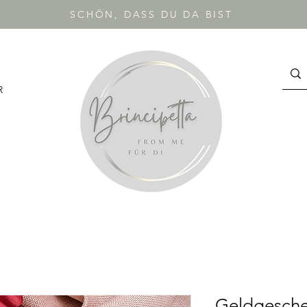
SCHÖN, DASS DU DA BIST
R
Geldgesch