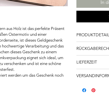
In 
n aus Holz ist das perfekte Präsent
süßen Ostermotiv und einer
PRODUKTDETAI
orderseite, ist dieses Geldgeschenk
Material: Pappelspe
ie hochwertige Verarbeitung und das
RÜCKGABERECH
in Gold aus Metall
machen dieses Geschenk zu einem
Maße: 12cm hoch und
nkverpackung eignet sich ideal, um
Da es sich bei diesem
Platz für alle Geldsch
LIEFERZEIT
angefertigtes Einzels
 zu verschenken und ist eine schöne
12cm hoch
und Sorgfalt gestalte
sterfest.
Die Lieferzeit beträ
nicht möglich.
viert werden um das Geschenk noch
VERSANDINFOR
Hinweis: Da es sich 
Versand innerhalb vo
können die fertigen 
abweichen. Unregelm
Bei größeren Pakete
Maserung, Astlöcher,
€ 8,40 verrechnet
machen das Produkt a
stellt demnach keine