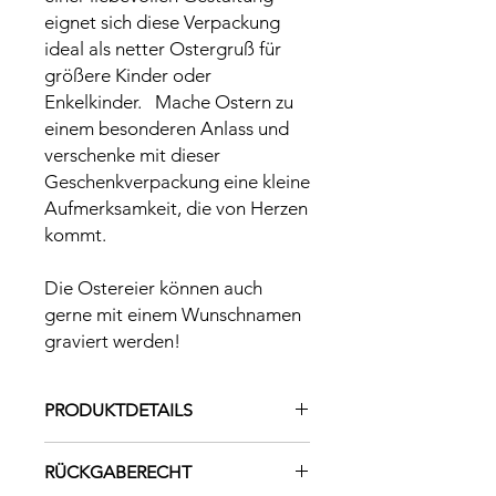
eignet sich diese Verpackung
ideal als netter Ostergruß für
größere Kinder oder
Enkelkinder. Mache Ostern zu
einem besonderen Anlass und
verschenke mit dieser
Geschenkverpackung eine kleine
Aufmerksamkeit, die von Herzen
kommt.
Die Ostereier können auch
gerne mit einem Wunschnamen
graviert werden!
PRODUKTDETAILS
Material: Pappelsperrholzplatten 3mm
RÜCKGABERECHT
Maße: ca, 12cm hoch, 9cm breit,