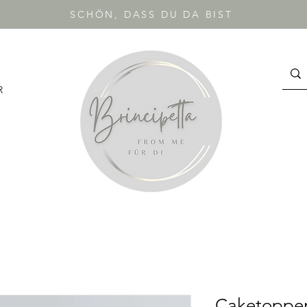
SCHÖN, DASS DU DA BIST
R
Caketopper