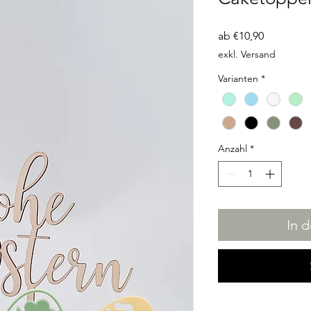
Sale-
ab
€10,90
Preis
exkl. Versand
Varianten
*
Anzahl
*
In 