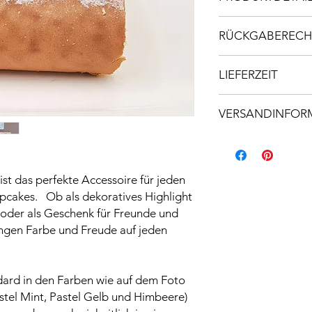
Material: Acryl 3mm
RÜCKGABERECH
Maße: 5 Stück á ca.
Ich empfehle den St
Da es sich bei diesem
Einsatz mit einer fris
LIEFERZEIT
angefertigtes Einzels
Nach Verwendung mi
und Sorgfalt gestalte
Spülmaschinen geei
Die Lieferzeit beträ
nicht möglich.
VERSANDINFOR
Hinweis: Da es sich 
Versand innerhalb vo
können die fertigen 
abweichen. Unregelm
Bei größeren Pakete
st das perfekte Accessoire für jeden
Maserung, Astlöcher,
€ 8,40 verrechnet
machen das Produkt a
pcakes. Ob als dekoratives Highlight
stellt demnach keine
oder als Geschenk für Freunde und
ingen Farbe und Freude auf jeden
ard in den Farben wie auf dem Foto
astel Mint, Pastel Gelb und Himbeere)