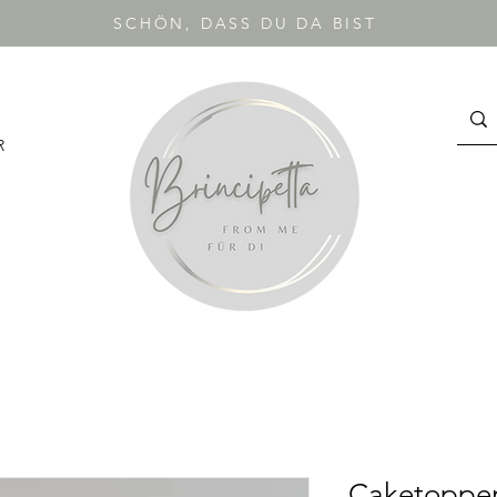
SCHÖN, DASS DU DA BIST
R
Caketopper 