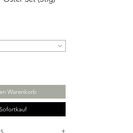
den Warenkorb
Sofortkauf
LS