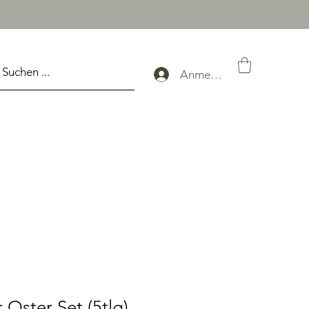
Anmelden
Oster Set (5tlg)