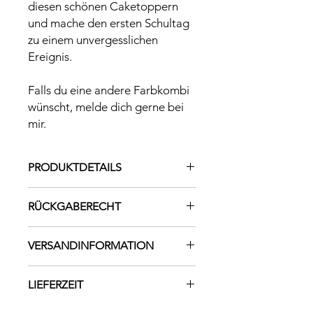
diesen schönen Caketoppern
und mache den ersten Schultag
zu einem unvergesslichen
Ereignis.
Falls du eine andere Farbkombi
wünscht, melde dich gerne bei
mir.
PRODUKTDETAILS
Material Acryl 3mm Stärke
RÜCKGABERECHT
Maße: ca. 12cm Höhe, Breite variert je
nach Motiv
Da es sich bei diesem Produkt um
VERSANDINFORMATION
ein individuell angefertigtes
Einzelstück handelt, dieses mit viel
Versand innerhalb von Österreich €
Liebe und Sorgfalt gestaltet wird, ist
LIEFERZEIT
5,90
ein Umtausch leider nicht möglich.
Lieferzeit beträgt 1-2 Wochen