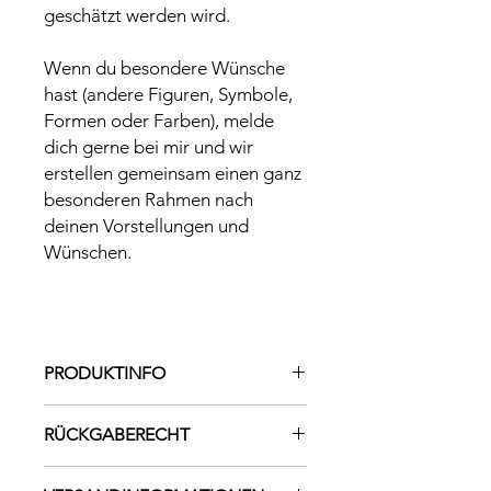
geschätzt werden wird.
Wenn du besondere Wünsche
hast (andere Figuren, Symbole,
Formen oder Farben), melde
dich gerne bei mir und wir
erstellen gemeinsam einen ganz
besonderen Rahmen nach
deinen Vorstellungen und
Wünschen.
PRODUKTINFO
Maße LxBxH :
RÜCKGABERECHT
25cm x 20 cm
Material: Bilderrahmen weiß aus
Da es sich bei diesem Bilderrahmen
Hartfaserplatte und Papierfolie zum