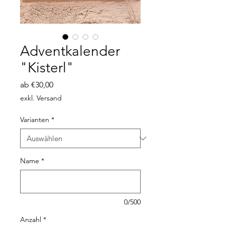
Adventkalender
"Kisterl"
Sale-
ab
€30,00
Preis
exkl. Versand
Varianten
*
Name
*
0/500
Anzahl
*