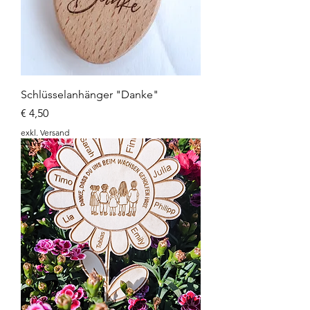
Schlüsselanhänger "Danke"
Preis
€ 4,50
exkl. Versand