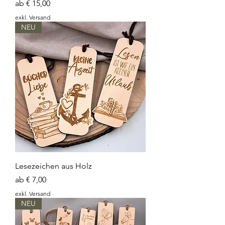
Sale-Preis
ab
€ 15,00
exkl. Versand
NEU
Lesezeichen aus Holz
Sale-Preis
ab
€ 7,00
exkl. Versand
NEU