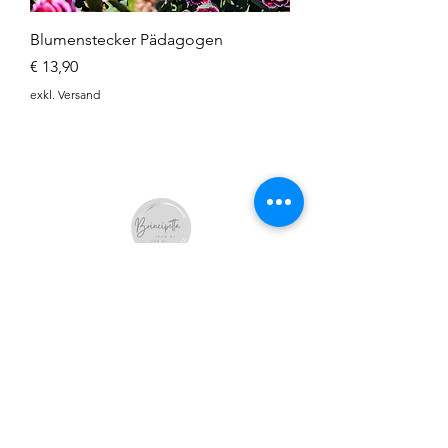
Blumenstecker Pädagogen
Preis
€ 13,90
exkl. Versand
SHOP
GEBURT & SCHWANGERSCHAFT
TAUFE & KOMMUNION
HOCHZEIT