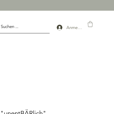
Anmelden
 "unentBÄRlich"