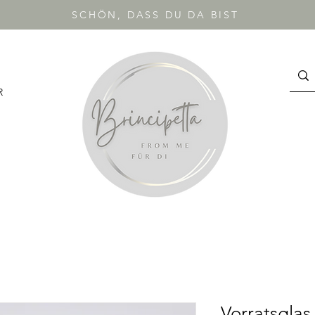
SCHÖN, DASS DU DA BIST
R
Vorratsglas