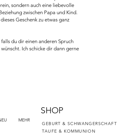
Unebenheiten machen
erein, sondern auch eine liebevolle
Einzigartig. Dies ste
 Beziehung zwischen Papa und Kind.
keinen Reklamations
t dieses Geschenk zu etwas ganz
 falls du dir einen anderen Spruch
 wünscht. Ich schicke dir dann gerne
SHOP
NEU
MEHR
GEBURT & SCHWANGERSCHAFT
TAUFE & KOMMUNION