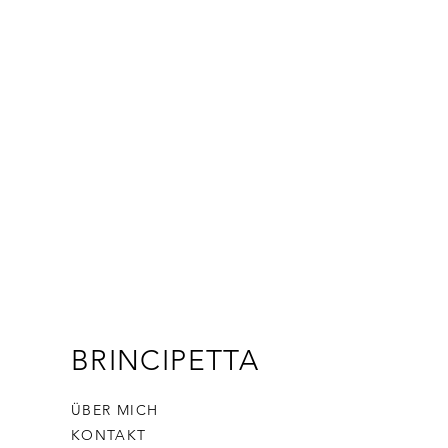
 das Produkt aus und vor allem
llt demnach
grund dar.
BRINCIPETTA
ÜBER MICH
KONTAKT