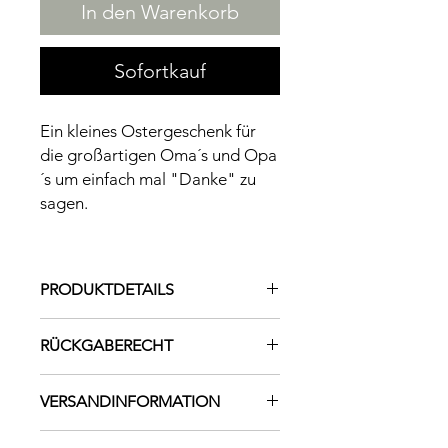
In den Warenkorb
Sofortkauf
Ein kleines Ostergeschenk für
die großartigen Oma´s und Opa
´s um einfach mal "Danke" zu
sagen.
PRODUKTDETAILS
Material: Pappel Sperrholz 3mm
RÜCKGABERECHT
VERSANDINFORMATION
Hinweis: Da es sich um ein
Versand innerhalb von Österreich €
Naturprodukt handelt, können die