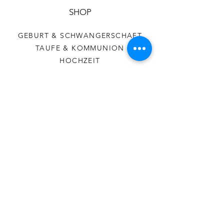
SHOP
GEBURT & SCHWANGERSCHAFT
TAUFE & KOMMUNION
HOCHZEIT
HILFE
AGB
DATENSCHUTZ
VERSAND & RÜCKGABE
COOKIES
IMPRESSUM
BRINCIPETTA